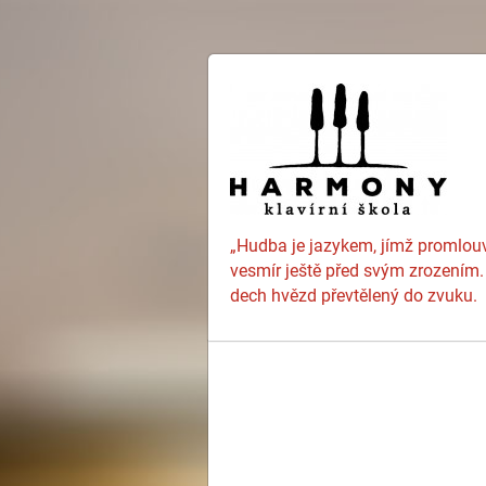
„Hudba je jazykem, jímž promlou
vesmír ještě před svým zrozením.
dech hvězd převtělený do zvuku.