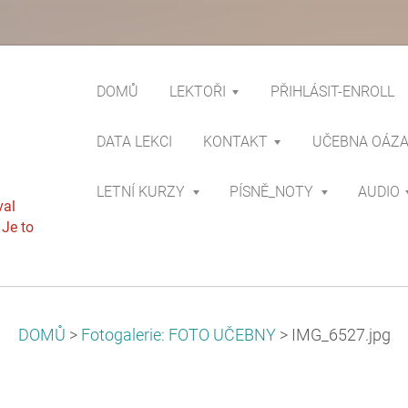
DOMŮ
LEKTOŘI
PŘIHLÁSIT-ENROLL
DATA LEKCI
KONTAKT
UČEBNA OÁZ
LETNÍ KURZY
PÍSNĚ_NOTY
AUDIO
val
 Je to
DOMŮ
>
Fotogalerie: FOTO UČEBNY
>
IMG_6527.jpg