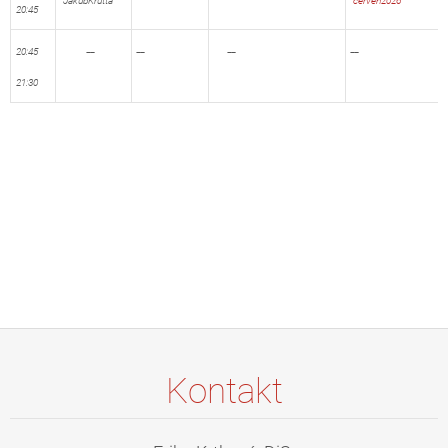
JakubKrutta
červen2026
20:45
__
__
__
__
20:45
21:30
Kontakt