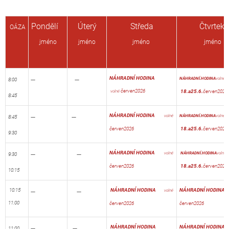
Pondělí
Úterý
Středa
Čtvrtek
OÁZA
jméno
jméno
jméno
jméno
__
__
NÁHRADNÍ
HODINA
NÁHRADNÍ.HODINA
volné
8:00
červen2026
18.a25.6.
červen2026
v
olné
8:45
__
__
NÁHRADNÍ
HODINA
v
olné
NÁHRADNÍ.HODINA
volné
8:45
červen2026
18.a25.6.
červen2026
9:30
__
__
NÁHRADNÍ
HODINA
v
olné
NÁHRADNÍ.HODINA
volné
9:30
červen2026
18.a25.6.
červen2026
10:15
10:15
__
__
NÁHRADNÍ
HODINA
NÁHRADNÍ
HODI
v
olné
11:00
červen2026
červen2026
__
__
NÁHRADNÍ
HODINA
NÁHRADNÍ
HODI
11:00