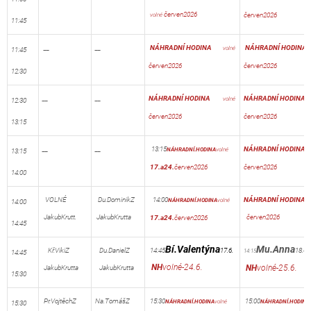
červen2026
červen2026
v
olné
11:45
__
__
NÁHRADNÍ
HODINA
NÁHRADNÍ
HODI
v
olné
11:45
červen2026
červen2026
12:30
__
__
NÁHRADNÍ
HODINA
NÁHRADNÍ
HODI
v
olné
12:30
červen2026
červen2026
13:15
__
__
13:15
NÁHRADNÍ
HODI
NÁHRADNÍ.HODINA
volné
13:15
17.a24.
červen2026
červen2026
14:00
VOLNÉ
Du.DominikZ
14:00
NÁHRADNÍ
HODIN
NÁHRADNÍ.HODINA
volné
14:00
JakubKrutt.
JakubKrutta
červen2026
17.a24.
červen2026
14:45
Bí.Valentýna
Mu.Anna
Kř.VikiZ
Du.DanielZ
14:45
17.6.
1
8.6.
14:15
14:45
NH
volné-24.6.
NH
volné-25.6.
JakubKrutta
JakubKrutta
15:30
Pr.VojtěchZ
Na.TomášZ
15:30
15:00
NÁHRADNÍ.HODINA
volné
NÁHRADNÍ.HODINA
15:30