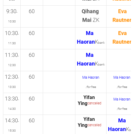
9:30
60
Qihang
Eva
-
Mai
ZK
Rautner
10:30
10:30
60
Ma
Eva
-
Haoran
K
Rautner
bank
11:30
11:30
60
Ma
-
Haoran
K
bank
12:30
12:30
60
Ma Haoran
Ma Haoran
-
13:30
/for free
/for free
Yifan
13:30
60
Ma Haoran
-
Ying
canceled
14:30
/for free
Yifan
14:30
60
Ma
-
Ying
canceled
Haoran
K
ba
15:30