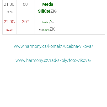
21:00
60
Meda
-
Siliūtė
ZK-
22:00
22:00
30?
/
-
Meda
for
ZK-
22:30
free
Siliūtė
www.harmony.cz/kontakt/ucebna-vikova/
www.harmony.cz/rad-skoly/foto-vikova/