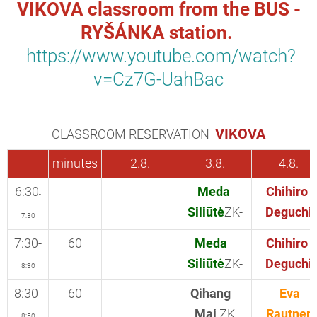
VIKOVA classroom from the BUS -
RYŠÁNKA station.
https://www.youtube.com/watch?
v=Cz7G-UahBac
VIKOVA
CLASSROOM RESERVATION
minutes
2.8.
3.8.
4.8.
6:30
Meda
Chihiro
-
Siliūtė
ZK-
Deguchi
7:30
7:30-
60
Meda
Chihiro
Siliūtė
ZK-
Deguchi
8:30
8:30-
60
Qihang
Eva
Mai
ZK
Rautner
8:50