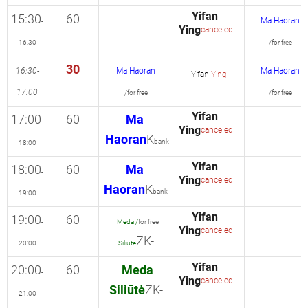
Yifan
15:30
60
Ma Haoran
-
Ying
canceled
16:30
/for free
30
16:30-
Ma Haoran
Ma Haoran
Yifan
Ying
17:00
/for free
/for free
Yifan
17:00
60
Ma
-
Ying
canceled
Haoran
K
bank
18:00
Yifan
18:00
60
Ma
-
Ying
canceled
Haoran
K
bank
19:00
Yifan
19:00
60
-
Meda /
for free
Ying
canceled
ZK-
20:00
Siliūtė
Yifan
20:00
60
Meda
-
Ying
canceled
Siliūtė
ZK-
21:00