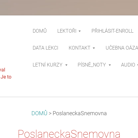
DOMŮ
LEKTOŘI
PŘIHLÁSIT-ENROLL
DATA LEKCI
KONTAKT
UČEBNA OÁZ
LETNÍ KURZY
PÍSNĚ_NOTY
AUDIO
val
 Je to
DOMŮ
>
PoslaneckaSnemovna
PoslaneckaSnemovna