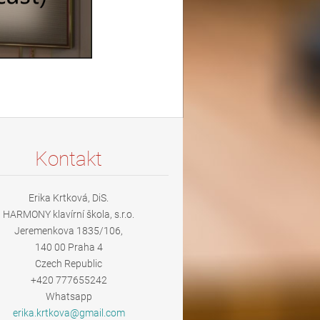
Kontakt
Erika Krtková, DiS.
HARMONY klavírní škola, s.r.o.
Jeremenkova 1835/106,
140 00 Praha 4
Czech Republic
+420 777655242
Whatsapp
erika.kr
tkova@gm
ail.com